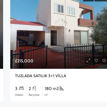
£215,000
TUZLADA SATILIK 3+1 VİLLA
3
2
180 m2
Odalar
Banyolar
m²