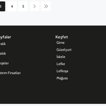
3
4
5
yfalar
Keşfet
Girne
ralık
Güzelyurt
tılık
İskele
ojeler
Lefke
Lefkoşa
tırım Fırsatları
Mağusa