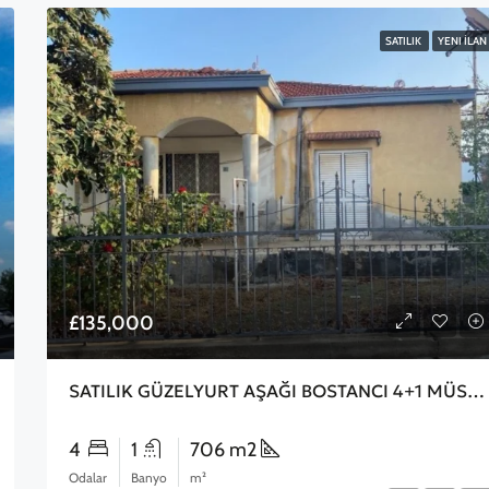
SATILIK
YENI İLAN
£135,000
SATILIK GÜZELYURT AŞAĞI BOSTANCI 4+1 MÜSTAKİL EV EKSTRA YARDIMCI EV 3 ODALI GÜNEYE 2 KM UZAKLIKTA ANAYOL ÜSTÜ MERKEZİ YER EŞDEĞER KOÇAN
4
1
706 m2
Odalar
Banyo
m²