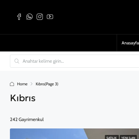
Anasayfa
Home
Kıbrıs
(Page 3)
Kıbrıs
242 Gayrimenkul
SATILIK
YENI İLAN