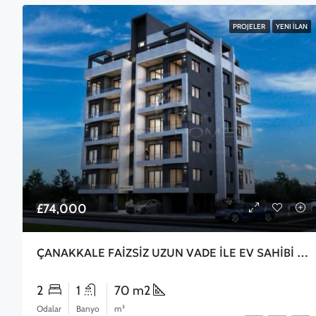
PROJELER
YENI İLAN
£74,000
ÇANAKKALE FAİZSİZ UZUN VADE İLE EV SAHİBİ OLUN
2
1
70 m2
Odalar
Banyo
m²