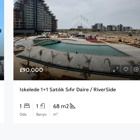
£90,000
Iskelede 1+1 Satılık Sıfır Daire / RiverSide
1
1
68 m2
Oda
Banyo
m²