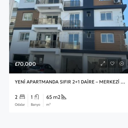
£70,000
YENİ APARTMANDA SIFIR 2+1 DAİRE – MERKEZİ KONUMDA!
2
1
65 m2
Odalar
Banyo
m²