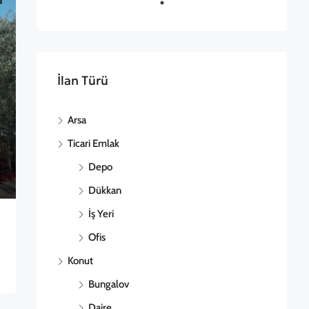
İlan Türü
Arsa
Ticari Emlak
Depo
Dükkan
İş Yeri
Ofis
Konut
Bungalov
Daire