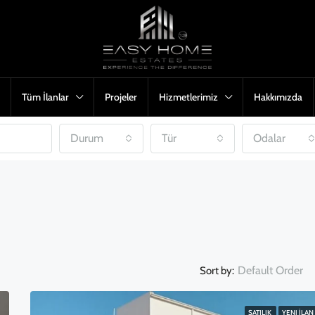
Tüm İlanlar
Projeler
Hizmetlerimiz
Hakkımızda
Durum
Tür
Odalar
Default Order
Sort by:
SATILIK
YENI İLAN