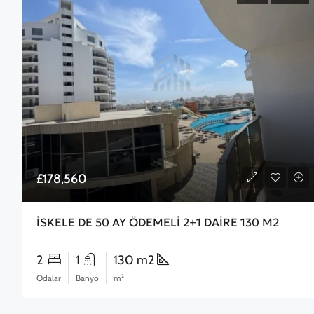
£178,560
İSKELE DE 50 AY ÖDEMELİ 2+1 DAİRE 130 M2
2
1
130 m2
Odalar
Banyo
m²