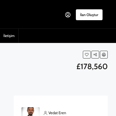
İlan Oluştur
İletişim
£178,560
Vedat Eren