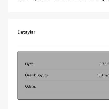
Detaylar
Fiyat:
£178,
Özellik Boyutu:
130 m2
Odalar: