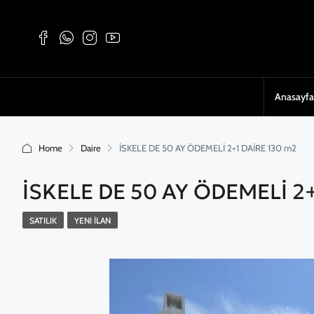
Anasayfa
Home
Daire
İSKELE DE 50 AY ÖDEMELİ 2+1 DAİRE 130 m2
İSKELE DE 50 AY ÖDEMELİ 2+
SATILIK
YENI İLAN