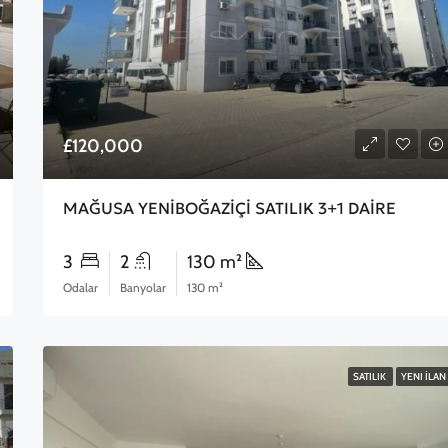
£120,000
MAĞUSA YENİBOĞAZİÇİ SATILIK 3+1 DAİRE
3
2
130 m²
Odalar
Banyolar
130 m²
SATILIK
YENI İLAN