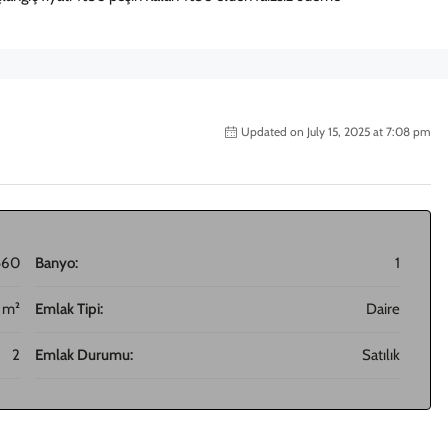
Updated on July 15, 2025 at 7:08 pm
560
Banyo:
1
 m²
Emlak Tipi:
Daire
2
Emlak Durumu:
Satılık