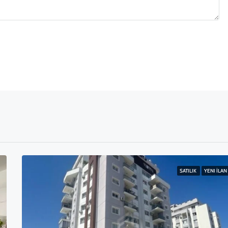
SATILIK
YENI İLAN