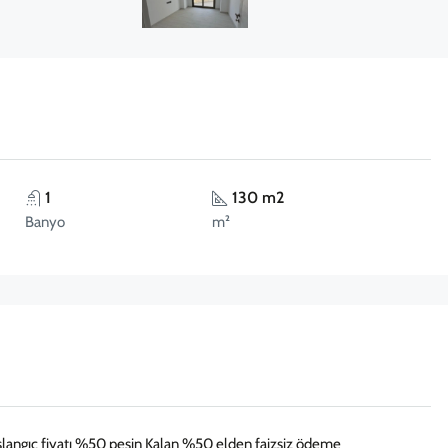
1
130 m2
Banyo
m²
şlangıç fiyatı %50 peşin Kalan %50 elden faizsiz ödeme