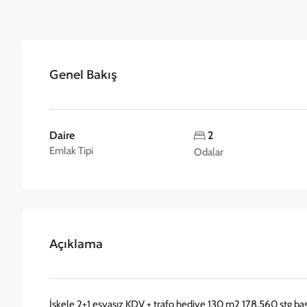
Genel Bakış
Daire
2
Emlak Tipi
Odalar
Açıklama
İskele 2+1 eşyasız KDV + trafo hediye 130 m2 178.560 stg ba