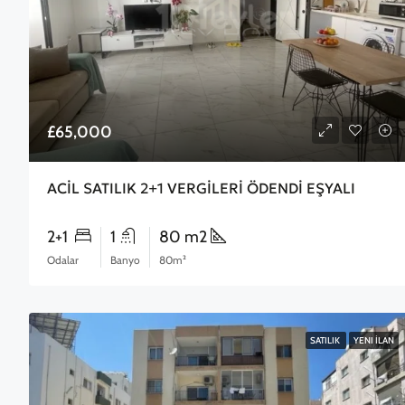
£65,000
ACİL SATILIK 2+1 VERGİLERİ ÖDENDİ EŞYALI
2+1
1
80 m2
Odalar
Banyo
80m²
SATILIK
YENI İLAN