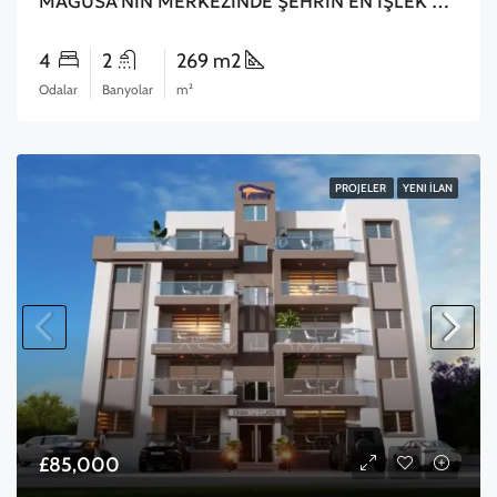
MAĞUSA’NIN MERKEZİNDE ŞEHRİN EN İŞLEK CADDESİ 4+2 PENTHOUSE OFICE
4
2
269 m2
Odalar
Banyolar
m²
PROJELER
YENI İLAN
£85,000