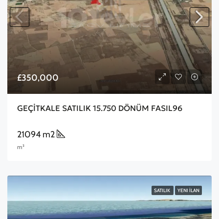
£350,000
GEÇİTKALE SATILIK 15.750 DÖNÜM FASIL96
21094 m2
m²
SATILIK
YENI İLAN