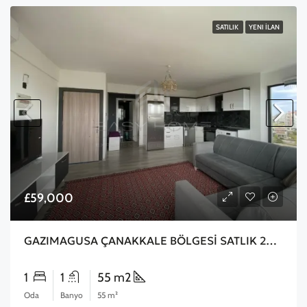
SATILIK
YENI İLAN
£59,000
GAZIMAGUSA ÇANAKKALE BÖLGESİ SATLIK 2+1 DAİRE
1
1
55 m2
Oda
Banyo
55 m²