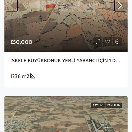
£50,000
İSKELE BÜYÜKKONUK YERLİ YABANCI İÇİN 1 DÖNÜM
1236 m2
SATILIK
YENI İLAN