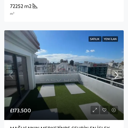
72252 m2
m²
SATILIK
YENI İLAN
£173,500