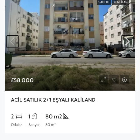
SATILIK
YENI İLAN
£58,000
ACİL SATILIK 2+1 EŞYALI KALİLAND
2
1
80 m2
Odalar
Banyo
80 m²