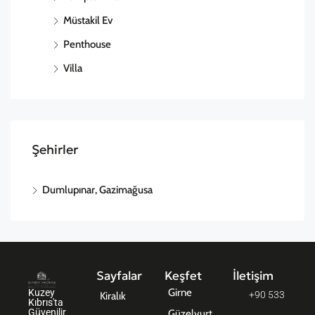
Müstakil Ev
Penthouse
Villa
Şehirler
Dumlupınar, Gazimağusa
Sayfalar
Keşfet
İletişim
Girne
Kuzey
+90 533
Kiralık
Kıbrıs'ta
Güvenilir
Güzelyurt