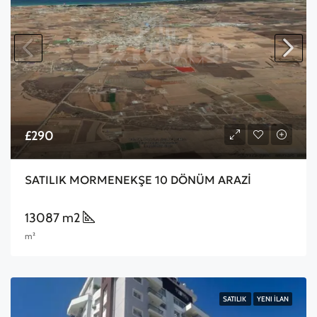
£290
SATILIK MORMENEKŞE 10 DÖNÜM ARAZİ
13087 m2
m²
SATILIK
YENI İLAN