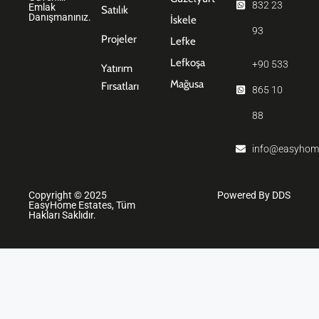
832 23
Emlak
Satılık
Danışmanınız.
İskele
93
Projeler
Lefke
Lefkoşa
+90 533
Yatırım
Mağusa
Fırsatları
865 10
88
info@easyhom
Copyright © 2025
Powered By DDS
EasyHome Estates, Tüm
Hakları Saklıdır.