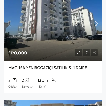
£120,000
MAĞUSA YENİBOĞAZİÇİ SATILIK 3+1 DAİRE
3
2
130 m²
Odalar
Banyolar
130 m²