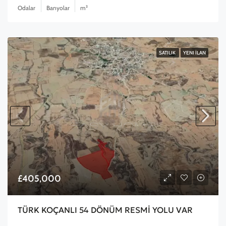
Odalar
Banyolar
m²
SATILIK
YENI İLAN
£405,000
TÜRK KOÇANLI 54 DÖNÜM RESMİ YOLU VAR