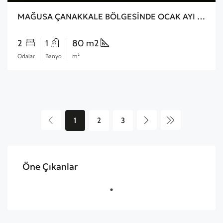
MAĞUSA ÇANAKKALE BÖLGESİNDE OCAK AYI TESLİM 2+1 DAİRE
2
1
80 m2
Odalar
Banyo
m²
1
2
3
Öne Çıkanlar