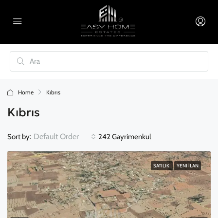
Home
Kıbrıs
Kıbrıs
Default Order
Sort by:
242 Gayrimenkul
SATILIK
YENI İLAN