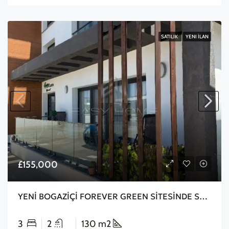
SATILIK
YENI İLAN
£155,000
YENİ BOGAZİÇİ FOREVER GREEN SİTESİNDE SATILIK 3+1 BAHÇELİ DAİRE
3
2
130 m2