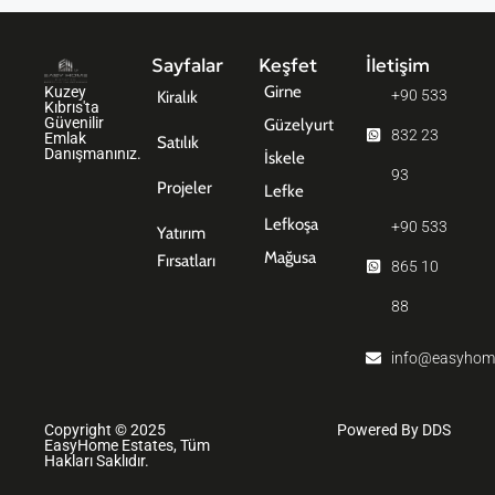
Sayfalar
Keşfet
İletişim
Girne
Kuzey
+90 533
Kiralık
Kıbrıs'ta
Güvenilir
Güzelyurt
832 23
Emlak
Satılık
Danışmanınız.
İskele
93
Projeler
Lefke
Lefkoşa
+90 533
Yatırım
Mağusa
Fırsatları
865 10
88
info@easyhom
Copyright © 2025
Powered By DDS
EasyHome Estates, Tüm
Hakları Saklıdır.