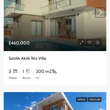
£460,000
Satılık Akıllı İkiz Villa
3
1
200 m2
Odalar
Banyo
m²
SATILIK
YENI İLAN