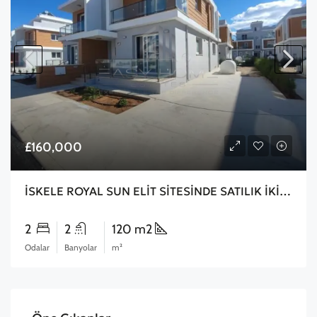
£160,000
İSKELE ROYAL SUN ELİT SİTESİNDE SATILIK İKİZ VİLLA 3+1
2
2
120 m2
Odalar
Banyolar
m²