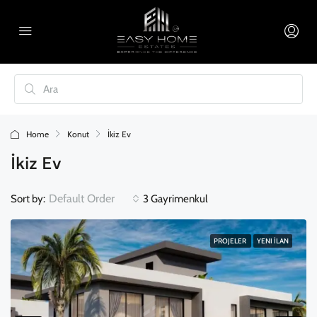
Home
Konut
İkiz Ev
İkiz Ev
Default Order
Sort by:
3 Gayrimenkul
PROJELER
YENI İLAN