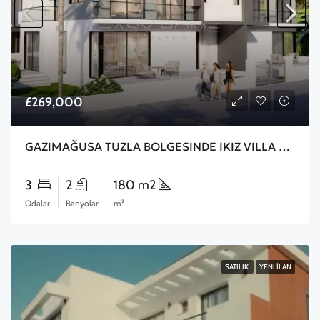
£269,000
GAZIMAĞUSA TUZLA BOLGESINDE IKIZ VILLA PROJE ARAC VE DAIRE TAKASLARINA ACIKDIR
3
2
180 m2
Odalar
Banyolar
m²
SATILIK
YENI İLAN