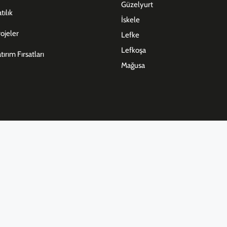
Güzelyurt
tılık
İskele
ojeler
Lefke
Lefkoşa
tırım Fırsatları
Mağusa