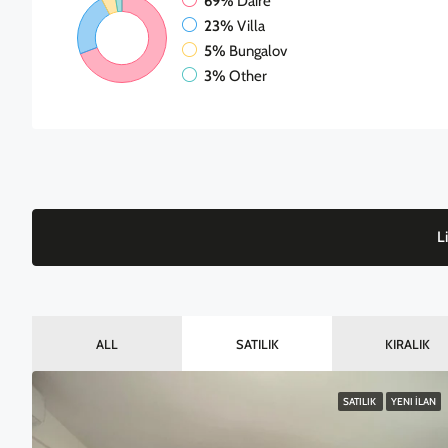
69%
Daire
23%
Villa
5%
Bungalov
3%
Other
L
ALL
SATILIK
KIRALIK
SATILIK
YENI İLAN