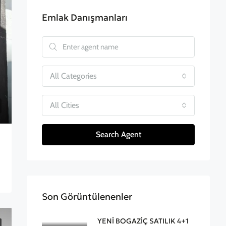
Emlak Danışmanları
All Categories
All Cities
Search Agent
Son Görüntülenenler
YENİ BOGAZİÇ SATILIK 4+1