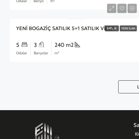
Odalar
Banyo
m²
£430,000
YENİ BOGAZİÇ SATILIK 5+1 SATILIK VİLLA
SATILIK
YENI İLAN
5
3
240 m2
Odalar
Banyolar
m²
Sa
Ki