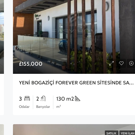
£155,000
YENİ BOGAZİÇİ FOREVER GREEN SİTESİNDE SATILIK 3+1 BAHÇELİ DAİRE
3
2
130 m2
Odalar
Banyolar
m²
SATILIK
YENI İLAN