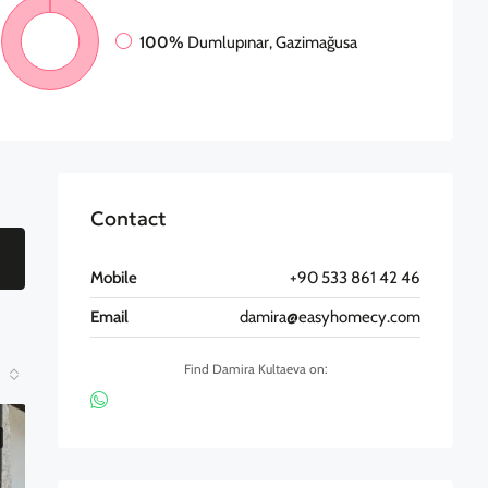
100%
Dumlupınar, Gazimağusa
Contact
Mobile
+90 533 861 42 46
Email
damira@easyhomecy.com
Find Damira Kultaeva on: