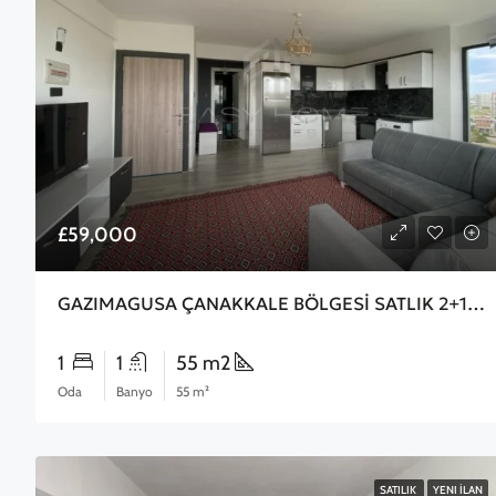
£59,000
GAZIMAGUSA ÇANAKKALE BÖLGESİ SATLIK 2+1 DAİRE
1
1
55 m2
Oda
Banyo
55 m²
SATILIK
YENI İLAN