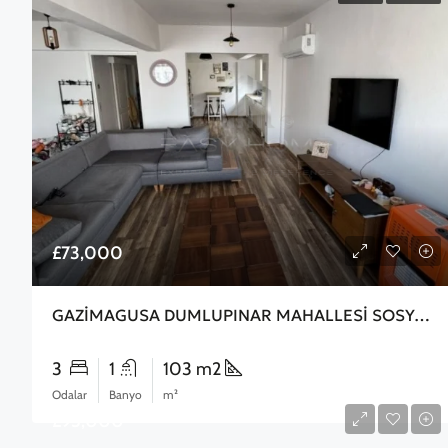
£73,000
GAZİMAGUSA DUMLUPINAR MAHALLESİ SOSYAL KONUTLARDA SATILIK FULL EŞYALI 3+1 DAİRE
3
1
103 m2
Odalar
Banyo
m²
£95,000