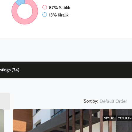
87%
Satılık
13%
Kiralık
istings (34)
Default Order
Sort by:
SATILIK
YENI İLAN