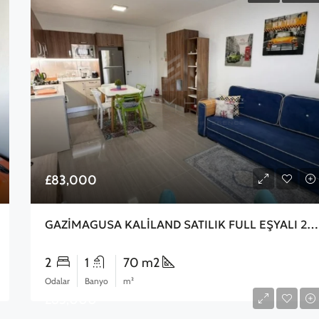
£83,000
GAZİMAGUSA KALİLAND SATILIK FULL EŞYALI 2+1 DAİRE
2
1
70 m2
Odalar
Banyo
m²
£85,000