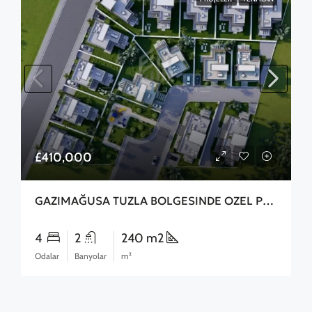
£410,000
GAZIMAĞUSA TUZLA BOLGESINDE OZEL PROJE ARAC VE DAIRE TAKASLARINA ACIKDIR
4
2
240 m2
Odalar
Banyolar
m²