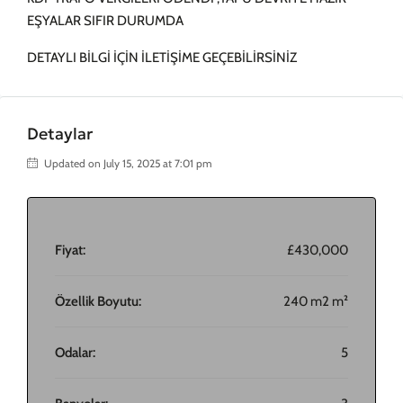
EŞYALAR SIFIR DURUMDA
DETAYLI BİLGİ İÇİN İLETİŞİME GEÇEBİLİRSİNİZ
Detaylar
Updated on July 15, 2025 at 7:01 pm
Fiyat:
£430,000
Özellik Boyutu:
240 m2 m²
Odalar:
5