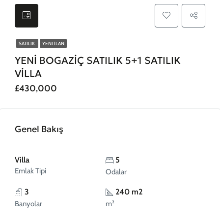
SATILIK
YENI İLAN
YENİ BOGAZİÇ SATILIK 5+1 SATILIK
VİLLA
£430,000
Genel Bakış
Villa
5
Emlak Tipi
Odalar
3
240 m2
Banyolar
m²