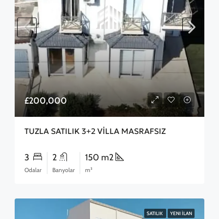
£200,000
TUZLA SATILIK 3+2 VİLLA MASRAFSIZ
3
2
150 m2
Odalar
Banyolar
m²
SATILIK
YENI İLAN