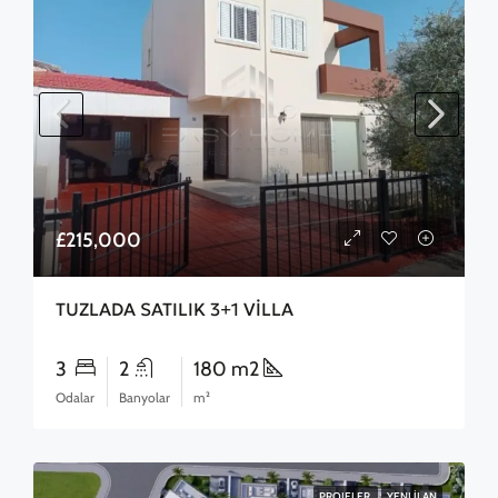
£215,000
TUZLADA SATILIK 3+1 VİLLA
3
2
180 m2
Odalar
Banyolar
m²
PROJELER
YENI İLAN