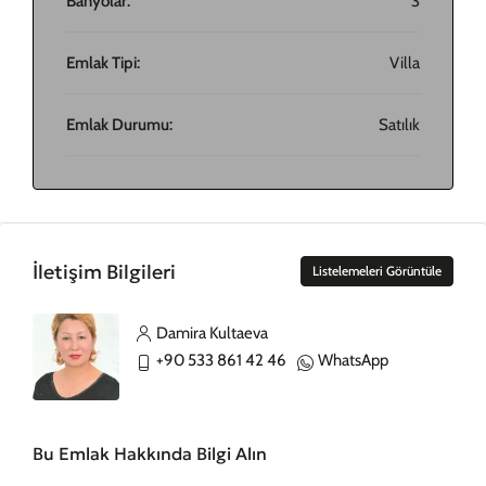
Banyolar:
3
Emlak Tipi:
Villa
Emlak Durumu:
Satılık
İletişim Bilgileri
Listelemeleri Görüntüle
Damira Kultaeva
+90 533 861 42 46
WhatsApp
Bu Emlak Hakkında Bilgi Alın