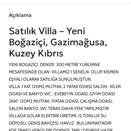
Açıklama
Satılık Villa – Yeni
Boğaziçi, Gazimağusa,
Kuzey Kıbrıs
YENİ BOGAZİÇİ DENİZE 300 METRE YÜRÜMNE
MESAFESİNDE OLAN VİLLAMIZ 1 SENELİK OLUP KISMEN
EŞYALI OLARAK SATILIĞA SUNULMUŞTUR.
VİLLA :1 KAT 120M2 MUTFAK, 2 YATAK ODASI SALON , KİLER
ODASI VE BANYO WC , EVEBEYİN ODASI, GİYİM ODASI
2KAT 120M2 MUTFAK, 1YATAK ODASI, ÇALIŞMA ODASI,
SALON BANYO ,WC TERAS DAHA YENİ YAPILMIŞTIR
VİLLADA SOLAR ELEKTRİK ÜRETİMİ, 12 TONLUK SU
DEPOSU, GENİŞ BAHÇESİ, HAVUZ BULUNMAKTADIR
KDF TRAFO VERGİLERİ ÖDENDİ ,TAPU DEVRİYE HAZIR