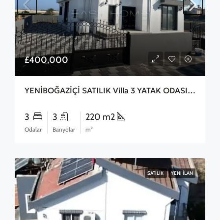
£400,000
YENİBOĞAZİÇİ SATILIK Villa 3 YATAK ODASI 3 BANYO
3
3
220 m2
Odalar
Banyolar
m²
SATILIK
YENI İLAN