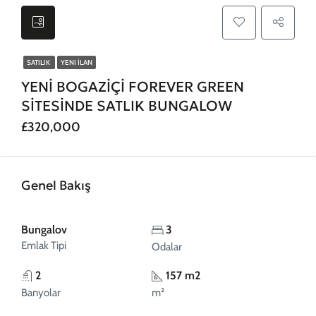
SATILIK
YENI İLAN
YENİ BOGAZİÇİ FOREVER GREEN
SİTESİNDE SATLIK BUNGALOW
£320,000
Genel Bakış
Bungalov
3
Emlak Tipi
Odalar
2
157 m2
Banyolar
m²