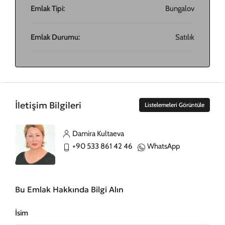
Emlak Tipi:
Bungalov
Emlak Durumu:
Satılık
İletişim Bilgileri
Listelemeleri Görüntüle
Damira Kultaeva
+90 533 861 42 46
WhatsApp
Bu Emlak Hakkında Bilgi Alın
İsim