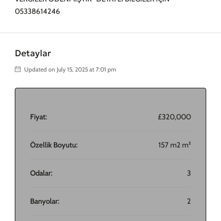
05338614246
Detaylar
Updated on July 15, 2025 at 7:01 pm
Fiyat:
£320,000
Özellik Boyutu:
157 m2 m²
Odalar:
3
Banyolar:
2