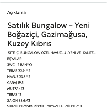
Açıklama
Satılık Bungalow – Yeni
Boğaziçi, Gazimağusa,
Kuzey Kıbrıs
SİTE İÇİ BUNGALOW ÖZEL HAVUZLU , YENİ VE KALİTELİ
EŞYALAR
3WC 2 BANYO
TERAS 22.9 M2
HAVUZ 23.3M2
GARAJ 19.5
MUTFAK 12
TERAS 12
SAION 33.6M2
VERGİLER ÖDENMİŞTİR DETAYLI BİLGİLER İÇİN