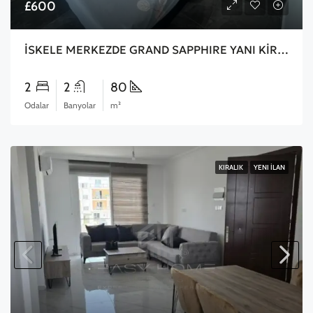
£600
İSKELE MERKEZDE GRAND SAPPHIRE YANI KİRALIK DAİRE
2
2
80
Odalar
Banyolar
m²
KIRALIK
YENI İLAN