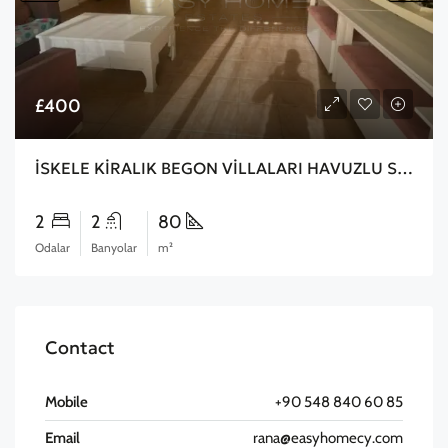
£400
İSKELE KİRALIK BEGON VİLLALARI HAVUZLU SİTE İÇERİSİNDE 2+1 DAİRE
2
2
80
Odalar
Banyolar
m²
Contact
Mobile
+90 548 840 60 85
Email
rana@easyhomecy.com