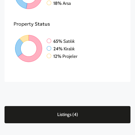
18%
Arsa
Property
Status
65%
Satılık
24%
Kiralık
12%
Projeler
Listings (4)