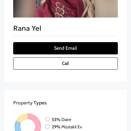
Rana Yel
Send Email
Call
Property
Types
53%
Daire
29%
Müstakil Ev