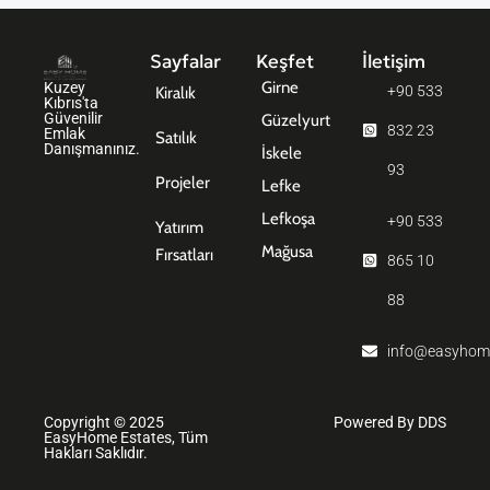
Sayfalar
Keşfet
İletişim
Girne
Kuzey
+90 533
Kiralık
Kıbrıs'ta
Güvenilir
Güzelyurt
832 23
Emlak
Satılık
Danışmanınız.
İskele
93
Projeler
Lefke
Lefkoşa
+90 533
Yatırım
Mağusa
Fırsatları
865 10
88
info@easyhom
Copyright © 2025
Powered By DDS
EasyHome Estates, Tüm
Hakları Saklıdır.