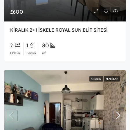
£600
KİRALIK 2+1 İSKELE ROYAL SUN ELİT SİTESİ
2
1
80
Odalar
Banyo
m²
KIRALIK
YENI İLAN