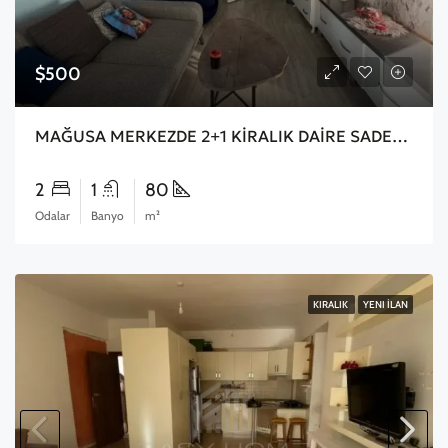
$500
MAĞUSA MERKEZDE 2+1 KİRALIK DAİRE SADECE 3 AYLIĞINA KİRALIKTIR TATİL İÇİN GELENLERE UYGUNDUR
2
1
80
Odalar
Banyo
m²
KIRALIK
YENI İLAN