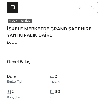
KIRALIK
YENI İLAN
İSKELE MERKEZDE GRAND SAPPHIRE
YANI KİRALIK DAİRE
£600
Genel Bakış
Daire
2
Emlak Tipi
Odalar
2
80
Banyolar
m²