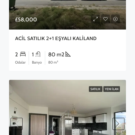
£58,000
ACİL SATILIK 2+1 EŞYALI KALİLAND
2
1
80 m2
Odalar
Banyo
80 m²
SATILIK
YENI İLAN