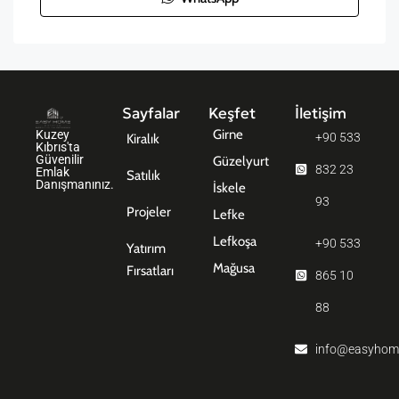
Sayfalar
Keşfet
İletişim
Girne
Kuzey
+90 533
Kiralık
Kıbrıs'ta
Güvenilir
Güzelyurt
832 23
Emlak
Satılık
Danışmanınız.
İskele
93
Projeler
Lefke
Lefkoşa
+90 533
Yatırım
Mağusa
Fırsatları
865 10
88
info@easyhom