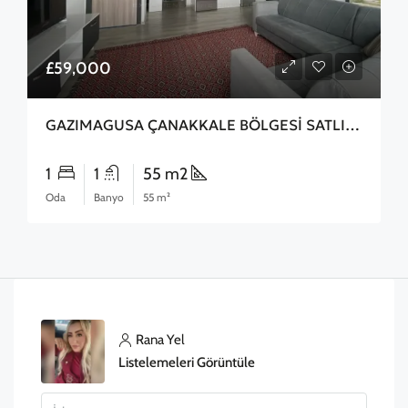
£59,000
GAZIMAGUSA ÇANAKKALE BÖLGESİ SATLIK 2+1 DAİRE
1
1
55 m2
Oda
Banyo
55 m²
Rana Yel
Listelemeleri Görüntüle