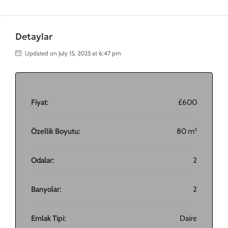
Detaylar
Updated on July 15, 2025 at 6:47 pm
Fiyat:
£600
Özellik Boyutu:
80 m²
Odalar:
2
Banyolar:
2
Emlak Tipi:
Daire