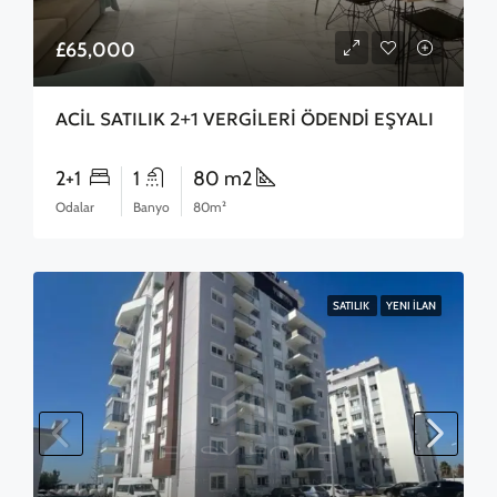
£65,000
ACİL SATILIK 2+1 VERGİLERİ ÖDENDİ EŞYALI
2+1
1
80 m2
Odalar
Banyo
80m²
SATILIK
YENI İLAN