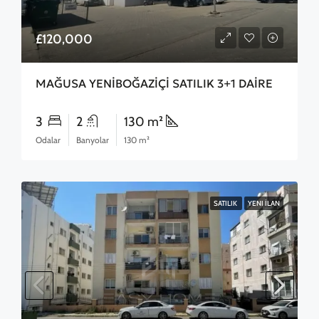
£120,000
MAĞUSA YENİBOĞAZİÇİ SATILIK 3+1 DAİRE
3
2
130 m²
Odalar
Banyolar
130 m²
SATILIK
YENI İLAN