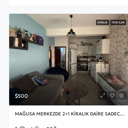
KIRALIK
YENI İLAN
$500
MAĞUSA MERKEZDE 2+1 KİRALIK DAİRE SADECE 3 AYLIĞINA KİRALIKTIR TATİL İÇİN GELENLERE UYGUNDUR