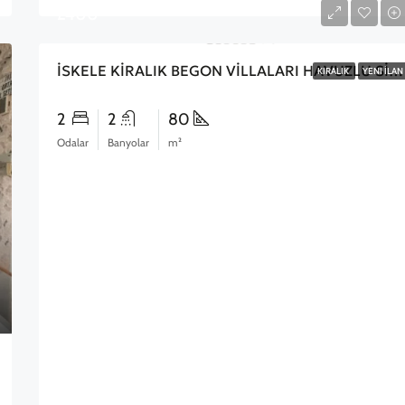
£400
İSKELE KİRALIK BEGON VİLLALARI HAVUZLU SİTE İÇERİSİNDE 2+1 DAİRE
KIRALIK
YENI İLAN
2
2
80
Odalar
Banyolar
m²