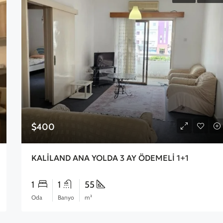
$400
KALİLAND ANA YOLDA 3 AY ÖDEMELİ 1+1
1
1
55
Oda
Banyo
m²