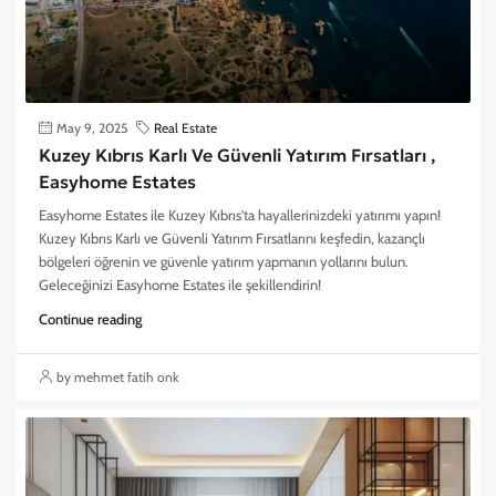
May 9, 2025
Real Estate
Kuzey Kıbrıs Karlı Ve Güvenli Yatırım Fırsatları ,
Easyhome Estates
Easyhome Estates ile Kuzey Kıbrıs'ta hayallerinizdeki yatırımı yapın!
Kuzey Kıbrıs Karlı ve Güvenli Yatırım Fırsatlarını keşfedin, kazançlı
bölgeleri öğrenin ve güvenle yatırım yapmanın yollarını bulun.
Geleceğinizi Easyhome Estates ile şekillendirin!
Continue reading
by mehmet fatih onk