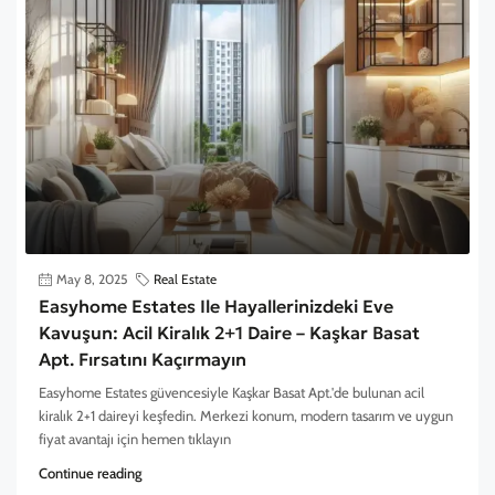
May 8, 2025
Real Estate
Easyhome Estates Ile Hayallerinizdeki Eve
Kavuşun: Acil Kiralık 2+1 Daire – Kaşkar Basat
Apt. Fırsatını Kaçırmayın
Easyhome Estates güvencesiyle Kaşkar Basat Apt.'de bulunan acil
kiralık 2+1 daireyi keşfedin. Merkezi konum, modern tasarım ve uygun
fiyat avantajı için hemen tıklayın
Continue reading