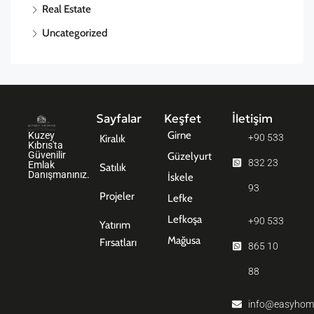
Real Estate
Uncategorized
Sayfalar
Keşfet
İletişim
Girne
Kuzey
+90 533
Kiralık
Kıbrıs'ta
Güvenilir
Güzelyurt
832 23
Emlak
Satılık
Danışmanınız.
İskele
93
Projeler
Lefke
Lefkoşa
+90 533
Yatırım
Mağusa
Fırsatları
865 10
88
info@easyhom