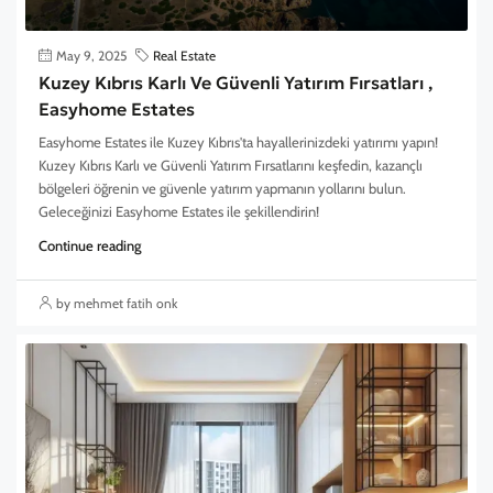
May 9, 2025
Real Estate
Kuzey Kıbrıs Karlı Ve Güvenli Yatırım Fırsatları ,
Easyhome Estates
Easyhome Estates ile Kuzey Kıbrıs'ta hayallerinizdeki yatırımı yapın!
Kuzey Kıbrıs Karlı ve Güvenli Yatırım Fırsatlarını keşfedin, kazançlı
bölgeleri öğrenin ve güvenle yatırım yapmanın yollarını bulun.
Geleceğinizi Easyhome Estates ile şekillendirin!
Continue reading
by mehmet fatih onk