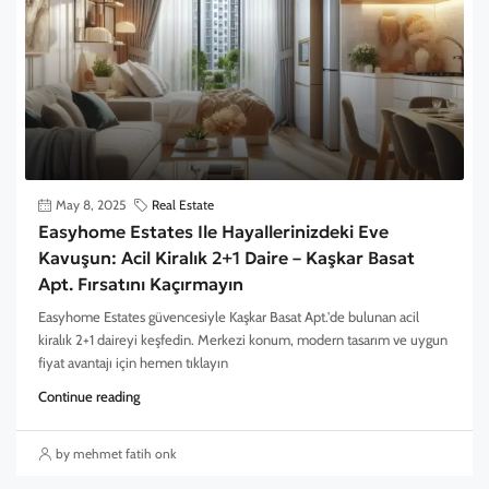
May 8, 2025
Real Estate
Easyhome Estates Ile Hayallerinizdeki Eve
Kavuşun: Acil Kiralık 2+1 Daire – Kaşkar Basat
Apt. Fırsatını Kaçırmayın
Easyhome Estates güvencesiyle Kaşkar Basat Apt.'de bulunan acil
kiralık 2+1 daireyi keşfedin. Merkezi konum, modern tasarım ve uygun
fiyat avantajı için hemen tıklayın
Continue reading
by mehmet fatih onk