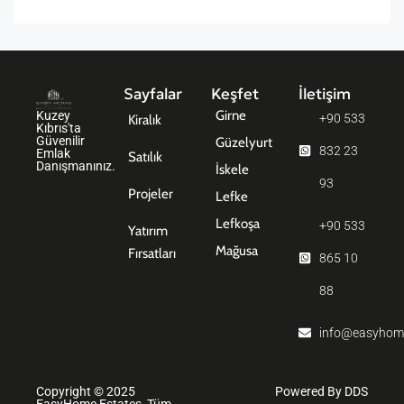
Sayfalar
Keşfet
İletişim
Girne
Kuzey
+90 533
Kiralık
Kıbrıs'ta
Güvenilir
Güzelyurt
832 23
Emlak
Satılık
Danışmanınız.
İskele
93
Projeler
Lefke
Lefkoşa
+90 533
Yatırım
Mağusa
Fırsatları
865 10
88
info@easyhom
Copyright © 2025
Powered By DDS