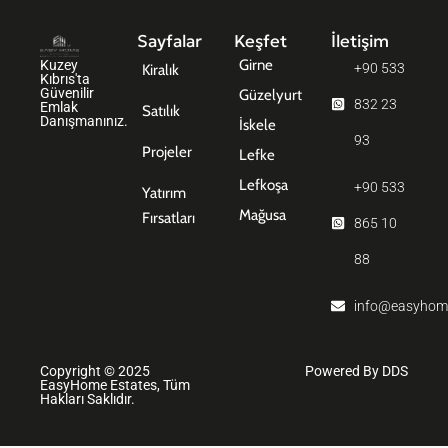
Sayfalar
Keşfet
İletişim
Girne
Kuzey
+90 533
Kiralık
Kıbrıs'ta
Güvenilir
Güzelyurt
832 23
Emlak
Satılık
Danışmanınız.
İskele
93
Projeler
Lefke
Lefkoşa
+90 533
Yatırım
Mağusa
Fırsatları
865 10
88
info@easyhom
Copyright © 2025
Powered By DDS
EasyHome Estates, Tüm
Hakları Saklıdır.