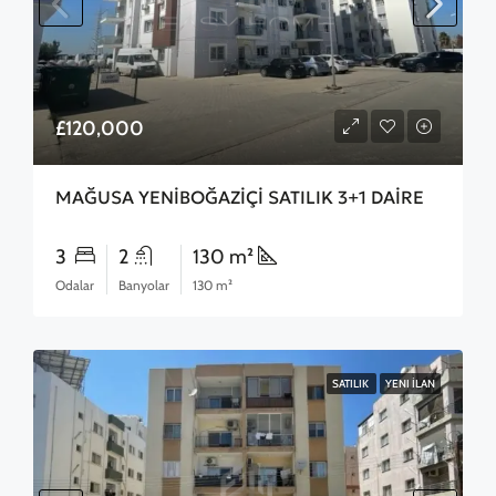
£120,000
MAĞUSA YENİBOĞAZİÇİ SATILIK 3+1 DAİRE
3
2
130 m²
Odalar
Banyolar
130 m²
SATILIK
YENI İLAN