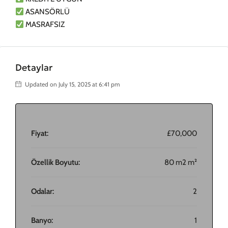
ASANSÖRLÜ
MASRAFSIZ
Detaylar
Updated on July 15, 2025 at 6:41 pm
Fiyat:
£70,000
Özellik Boyutu:
80 m2 m²
Odalar:
2
Banyo:
1