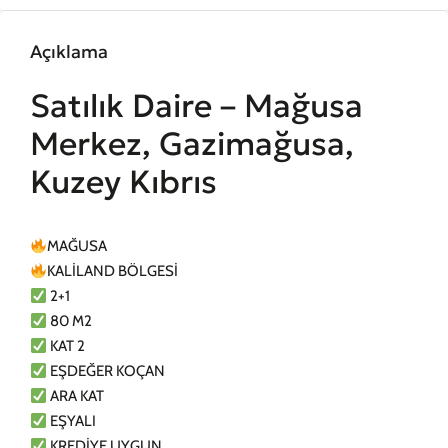
Açıklama
Satılık Daire – Mağusa
Merkez, Gazimağusa,
Kuzey Kıbrıs
MAĞUSA
KALİLAND BÖLGESİ
2+1
80 M2
KAT 2
EŞDEĞER KOÇAN
ARA KAT
EŞYALI
KREDİYE UYGUN