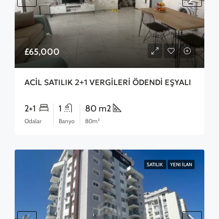
£65,000
ACİL SATILIK 2+1 VERGİLERİ ÖDENDİ EŞYALI
2+1
1
80 m2
Odalar
Banyo
80m²
SATILIK
YENI İLAN