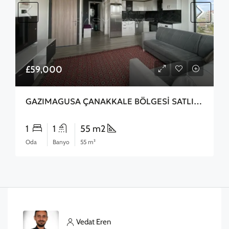
£59,000
GAZIMAGUSA ÇANAKKALE BÖLGESİ SATLIK 2+1 DAİRE
1
1
55 m2
Oda
Banyo
55 m²
Vedat Eren