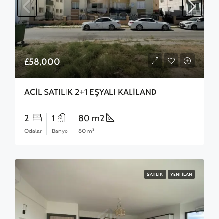
£58,000
ACİL SATILIK 2+1 EŞYALI KALİLAND
2
1
80 m2
Odalar
Banyo
80 m²
SATILIK
YENI İLAN