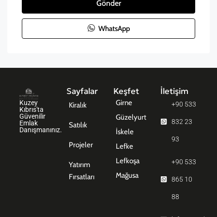
Gönder
WhatsApp
Sayfalar
Keşfet
İletişim
Girne
Kuzey
+90 533
Kiralık
Kıbrıs'ta
Güvenilir
Güzelyurt
832 23
Emlak
Satılık
Danışmanınız.
İskele
93
Projeler
Lefke
Lefkoşa
+90 533
Yatırım
Mağusa
Fırsatları
865 10
88