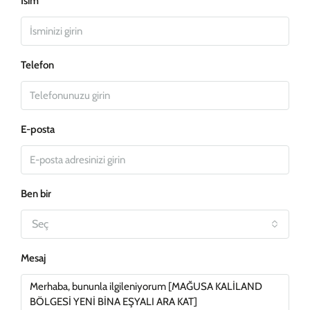
İsim
Telefon
E-posta
Ben bir
Seç
Mesaj