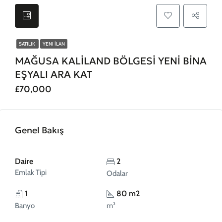
SATILIK
YENI İLAN
MAĞUSA KALİLAND BÖLGESİ YENİ BİNA
EŞYALI ARA KAT
£70,000
Genel Bakış
Daire
2
Emlak Tipi
Odalar
1
80 m2
Banyo
m²