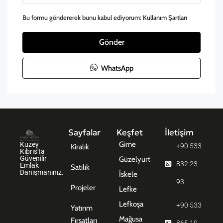
Bu formu göndererek bunu kabul ediyorum:
Kullanım Şartları
Gönder
WhatsApp
Sayfalar
Keşfet
İletişim
Girne
Kuzey
+90 533
Kiralık
Kıbrıs'ta
Güvenilir
Güzelyurt
832 23
Emlak
Satılık
Danışmanınız.
İskele
93
Projeler
Lefke
Lefkoşa
+90 533
Yatırım
Mağusa
Fırsatları