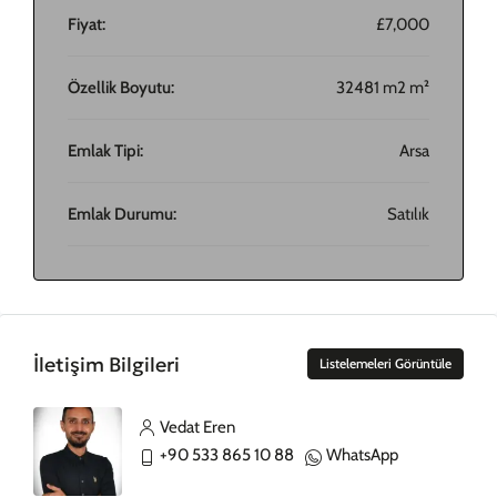
Fiyat:
£7,000
Özellik Boyutu:
32481 m2 m²
Emlak Tipi:
Arsa
Emlak Durumu:
Satılık
İletişim Bilgileri
Listelemeleri Görüntüle
Vedat Eren
+90 533 865 10 88
WhatsApp