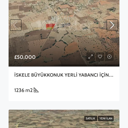
£50,000
İSKELE BÜYÜKKONUK YERLİ YABANCI İÇİN 1 DÖNÜM
1236 m2
SATILIK
YENI İLAN