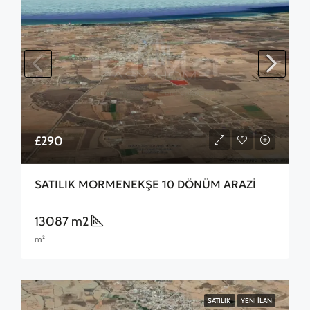
£290
SATILIK MORMENEKŞE 10 DÖNÜM ARAZİ
13087 m2
m²
SATILIK
YENI İLAN