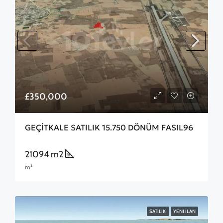
£350,000
GEÇİTKALE SATILIK 15.750 DÖNÜM FASIL96
21094 m2
m²
SATILIK
YENI İLAN