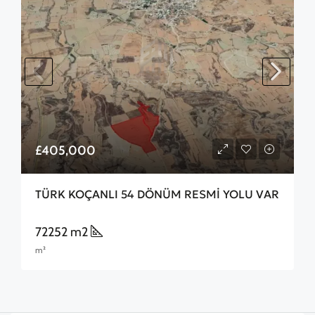
£405,000
TÜRK KOÇANLI 54 DÖNÜM RESMİ YOLU VAR
72252 m2
m²