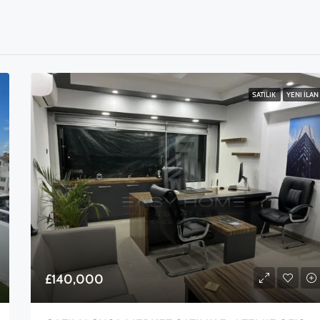
SATILIK
YENI İLAN
£140,000