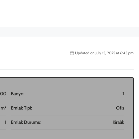
Updated on July 15, 2025 at 6:45 pm
500
Banyo:
1
 m²
Emlak Tipi:
Ofis
1
Emlak Durumu:
Kiralık