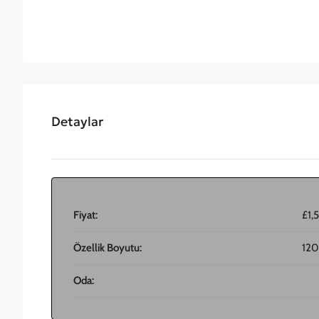
Detaylar
Fiyat:
£1,
Özellik Boyutu:
120
Oda: