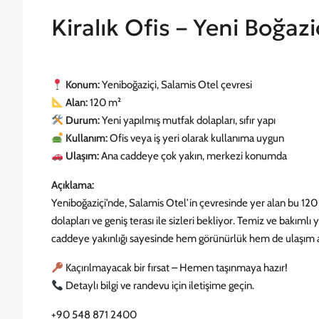
Kiralık Ofis – Yeni Boğaz
Konum:
Yeniboğaziçi, Salamis Otel çevresi
Alan:
120 m²
Durum:
Yeni yapılmış mutfak dolapları, sıfır yapı
Kullanım:
Ofis veya iş yeri olarak kullanıma uygun
Ulaşım:
Ana caddeye çok yakın, merkezi konumda
Açıklama:
Yeniboğaziçi’nde, Salamis Otel’in çevresinde yer alan bu 12
dolapları ve geniş terası ile sizleri bekliyor. Temiz ve bakıml
caddeye yakınlığı sayesinde hem görünürlük hem de ulaşım aç
Kaçırılmayacak bir fırsat – Hemen taşınmaya hazır!
Detaylı bilgi ve randevu için iletişime geçin.
+90 548 871 2400