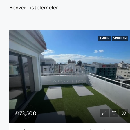
Benzer Listelemeler
SATILIK
YENI İLAN
£173,500