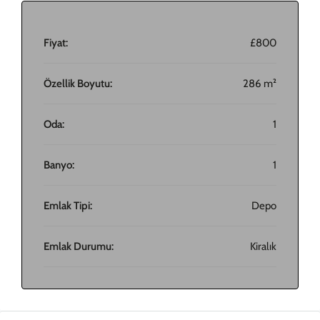
Fiyat:
£800
Özellik Boyutu:
286 m²
Oda:
1
Banyo:
1
Emlak Tipi:
Depo
Emlak Durumu:
Kiralık