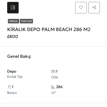
KIRALIK
YENI İLAN
KİRALIK DEPO PALM BEACH 286 M2
£800
Genel Bakış
Depo
1
Emlak Tipi
Oda
1
286
Banyo
m²