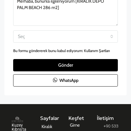
Seç
Bu formu göndererek bunu kabul ediyorum:
Kullanım Şartları
Gönder
WhatsApp
Sayfalar
Keşfet
İletişim
Girne
Kuzey
+90 533
Kiralık
Kıbrıs'ta