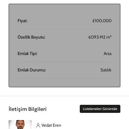
Fiyat:
£100,000
Özellik Boyutu:
6093 M2 m²
Emlak Tipi:
Arsa
Emlak Durumu:
Satılık
İletişim Bilgileri
Listelemeleri Görüntüle
Vedat Eren