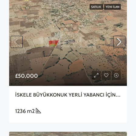
SATILIK
YENI İLAN
£50,000
İSKELE BÜYÜKKONUK YERLİ YABANCI İÇİN 1 DÖNÜM
1236 m2