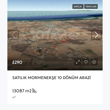
SATILIK
YENI İLAN
£290
SATILIK MORMENEKŞE 10 DÖNÜM ARAZİ
13087 m2
m²