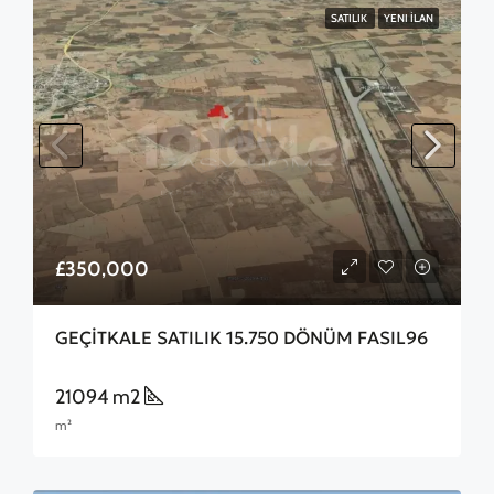
SATILIK
YENI İLAN
£350,000
GEÇİTKALE SATILIK 15.750 DÖNÜM FASIL96
21094 m2
m²