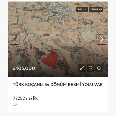
SATILIK
YENI İLAN
£405,000
TÜRK KOÇANLI 54 DÖNÜM RESMİ YOLU VAR
72252 m2
m²