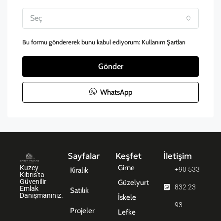
Seç
Bu formu göndererek bunu kabul ediyorum:
Kullanım Şartları
Gönder
WhatsApp
Sayfalar
Keşfet
İletişim
Girne
Kuzey
+90 533
Kiralık
Kıbrıs'ta
Güvenilir
Güzelyurt
832 23
Emlak
Satılık
Danışmanınız.
İskele
93
Projeler
Lefke