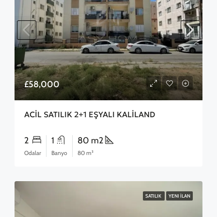
£58,000
ACİL SATILIK 2+1 EŞYALI KALİLAND
2
1
80 m2
Odalar
Banyo
80 m²
SATILIK
YENI İLAN