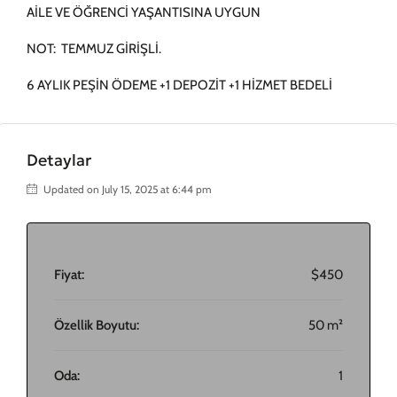
AİLE VE ÖĞRENCİ YAŞANTISINA UYGUN
NOT: TEMMUZ GİRİŞLİ.
6 AYLIK PEŞİN ÖDEME +1 DEPOZİT +1 HİZMET BEDELİ
Detaylar
Updated on July 15, 2025 at 6:44 pm
Fiyat:
$450
Özellik Boyutu:
50 m²
Oda:
1