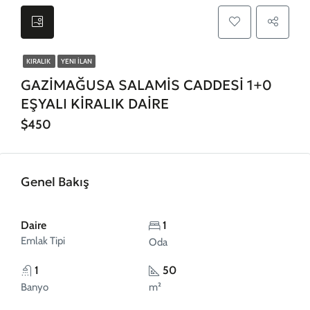
KIRALIK
YENI İLAN
GAZİMAĞUSA SALAMİS CADDESİ 1+0
EŞYALI KİRALIK DAİRE
$450
Genel Bakış
Daire
1
Emlak Tipi
Oda
1
50
Banyo
m²