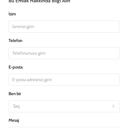
Bu Emlak Hakkında Bilgi Alın
İsim
Telefon
E-posta
Ben bir
Seç
Mesaj