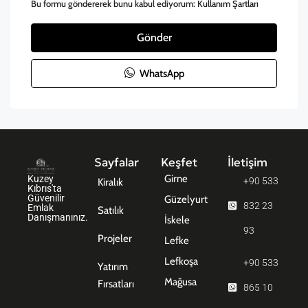
Bu formu göndererek bunu kabul ediyorum:
Kullanım Şartları
Gönder
WhatsApp
Sayfalar
Keşfet
İletişim
Girne
Kuzey
+90 533
Kiralık
Kıbrıs'ta
Güvenilir
Güzelyurt
832 23
Emlak
Satılık
Danışmanınız.
İskele
93
Projeler
Lefke
Lefkoşa
+90 533
Yatırım
Mağusa
Fırsatları
865 10