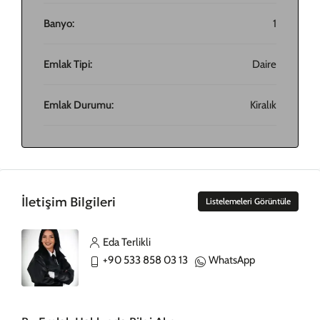
Banyo:
1
Emlak Tipi:
Daire
Emlak Durumu:
Kiralık
İletişim Bilgileri
Listelemeleri Görüntüle
Eda Terlikli
+90 533 858 03 13
WhatsApp