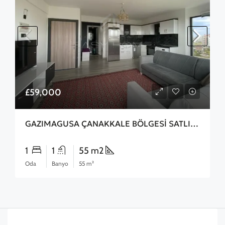
£59,000
GAZIMAGUSA ÇANAKKALE BÖLGESİ SATLIK 2+1 DAİRE
1
1
55 m2
Oda
Banyo
55 m²