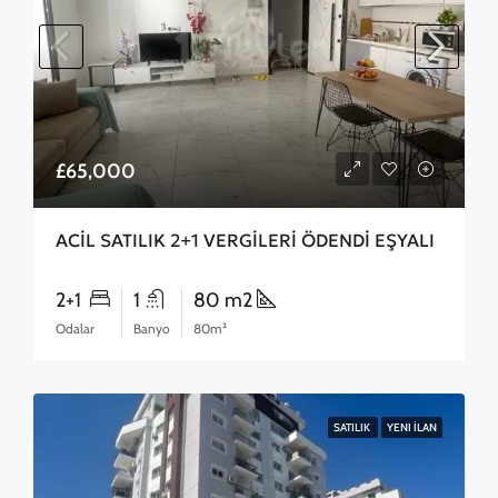
£65,000
ACİL SATILIK 2+1 VERGİLERİ ÖDENDİ EŞYALI
2+1
1
80 m2
Odalar
Banyo
80m²
SATILIK
YENI İLAN