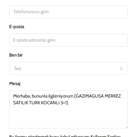
E-posta
Ben bir
Seç
Mesaj
Bu formu göndererek bunu kabul ediyorum:
Kullanım Şartları