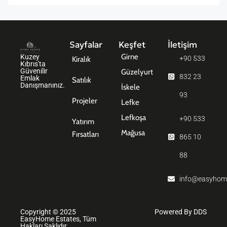
Sayfalar
Keşfet
İletişim
Girne
Kuzey
+90 533
Kiralık
Kıbrıs'ta
Güvenilir
Güzelyurt
832 23
Emlak
Satılık
Danışmanınız.
İskele
93
Projeler
Lefke
Lefkoşa
+90 533
Yatırım
Mağusa
Fırsatları
865 10
88
info@easyhom
Copyright © 2025
Powered By DDS
EasyHome Estates, Tüm
Hakları Saklıdır.