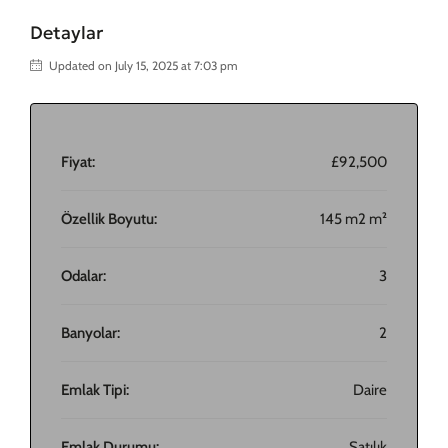
Detaylar
Updated on July 15, 2025 at 7:03 pm
Fiyat:
£92,500
Özellik Boyutu:
145 m2 m²
Odalar:
3
Banyolar:
2
Emlak Tipi:
Daire
Emlak Durumu:
Satılık