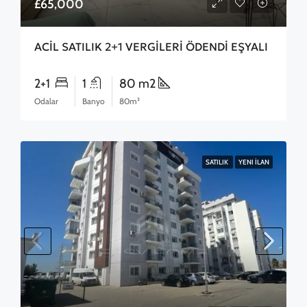
£65,000
ACİL SATILIK 2+1 VERGİLERİ ÖDENDİ EŞYALI
2+1
1
80 m2
Odalar
Banyo
80m²
SATILIK
YENI İLAN