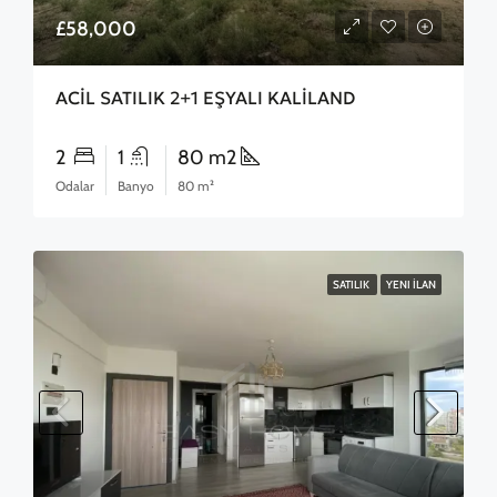
£58,000
ACİL SATILIK 2+1 EŞYALI KALİLAND
2
1
80 m2
Odalar
Banyo
80 m²
SATILIK
YENI İLAN