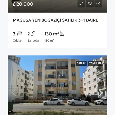
£120,000
MAĞUSA YENİBOĞAZİÇİ SATILIK 3+1 DAİRE
3
2
130 m²
Odalar
Banyolar
130 m²
SATILIK
YENI İLAN