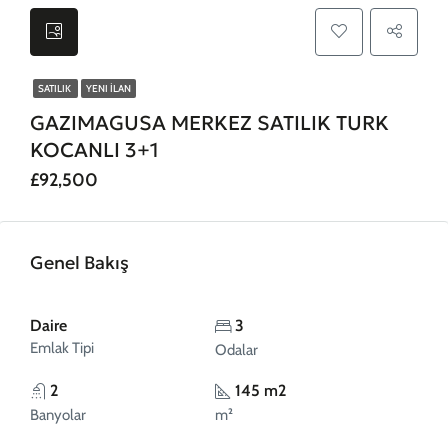
SATILIK
YENI İLAN
GAZIMAGUSA MERKEZ SATILIK TURK
KOCANLI 3+1
£92,500
Genel Bakış
Daire
3
Emlak Tipi
Odalar
2
145 m2
Banyolar
m²