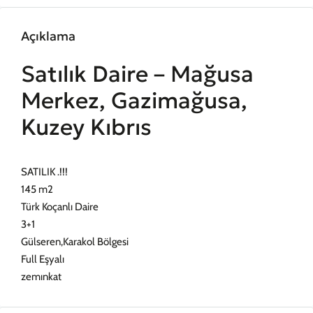
Açıklama
Satılık Daire – Mağusa
Merkez, Gazimağusa,
Kuzey Kıbrıs
SATILIK .!!!
145 m2
Türk Koçanlı Daire
3+1
Gülseren,Karakol Bölgesi
Full Eşyalı
zemınkat