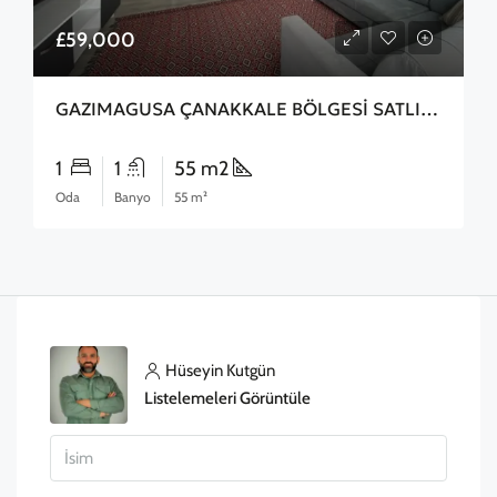
£59,000
GAZIMAGUSA ÇANAKKALE BÖLGESİ SATLIK 2+1 DAİRE
1
1
55 m2
Oda
Banyo
55 m²
Hüseyin Kutgün
Listelemeleri Görüntüle