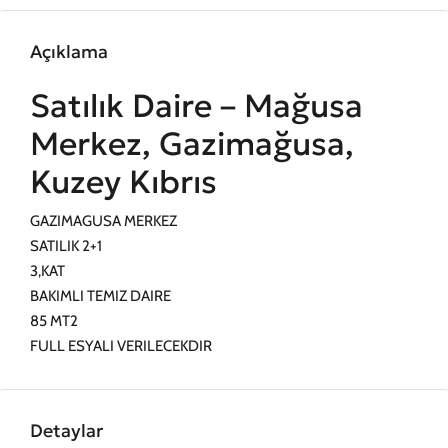
Açıklama
Satılık Daire – Mağusa
Merkez, Gazimağusa,
Kuzey Kıbrıs
GAZIMAGUSA MERKEZ
SATILIK 2+1
3,KAT
BAKIMLI TEMIZ DAIRE
85 MT2
FULL ESYALI VERILECEKDIR
Detaylar