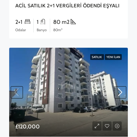
ACİL SATILIK 2+1 VERGİLERİ ÖDENDİ EŞYALI
2+1
1
80 m2
Odalar
Banyo
80m²
SATILIK
YENI İLAN
£120,000