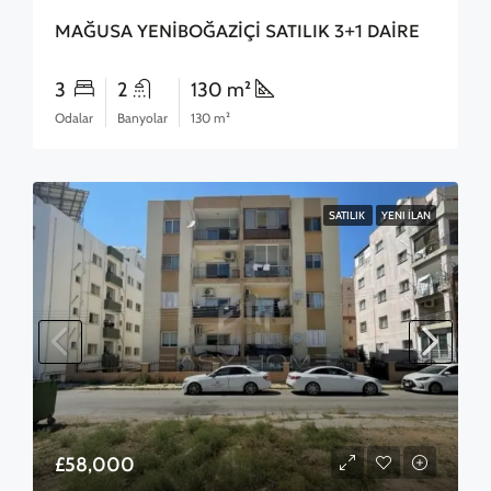
MAĞUSA YENİBOĞAZİÇİ SATILIK 3+1 DAİRE
3
2
130 m²
Odalar
Banyolar
130 m²
SATILIK
YENI İLAN
£58,000