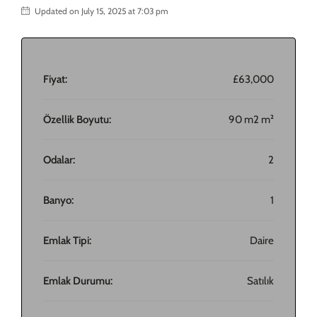
Updated on July 15, 2025 at 7:03 pm
Fiyat:
£63,000
Özellik Boyutu:
90 m2 m²
Odalar:
2
Banyo:
1
Emlak Tipi:
Daire
Emlak Durumu:
Satılık