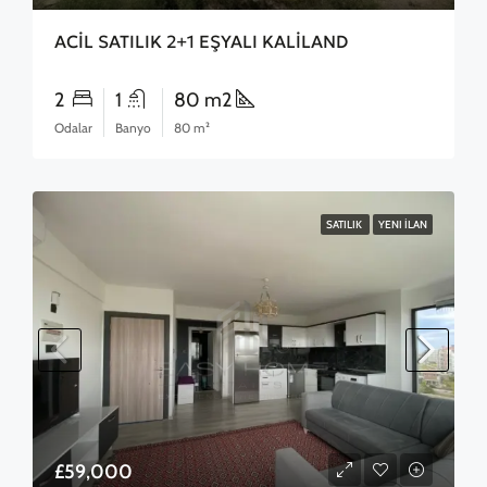
ACİL SATILIK 2+1 EŞYALI KALİLAND
2
1
80 m2
Odalar
Banyo
80 m²
SATILIK
YENI İLAN
£59,000