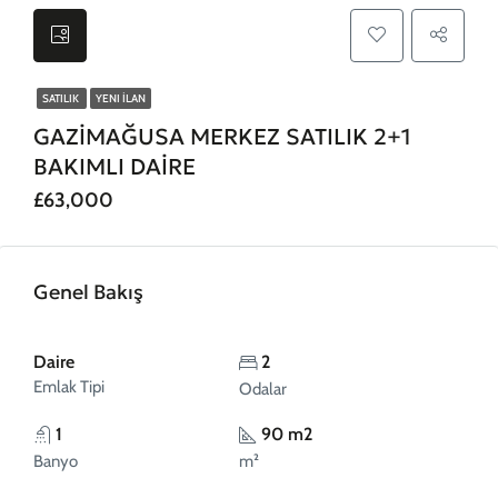
SATILIK
YENI İLAN
GAZİMAĞUSA MERKEZ SATILIK 2+1
BAKIMLI DAİRE
£63,000
Genel Bakış
Daire
2
Emlak Tipi
Odalar
1
90 m2
Banyo
m²