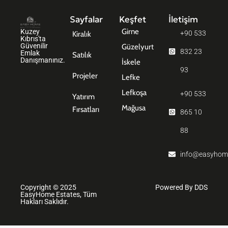
Sayfalar
Keşfet
İletişim
Girne
Kuzey
+90 533
Kiralık
Kıbrıs'ta
Güvenilir
Güzelyurt
832 23
Emlak
Satılık
Danışmanınız.
İskele
93
Projeler
Lefke
Lefkoşa
+90 533
Yatırım
Mağusa
Fırsatları
865 10
88
info@easyhom
Copyright © 2025
Powered By DDS
EasyHome Estates, Tüm
Hakları Saklıdır.