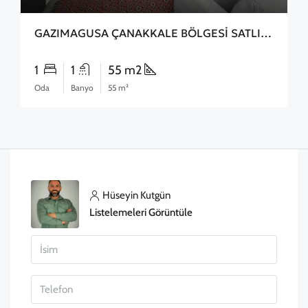
GAZIMAGUSA ÇANAKKALE BÖLGESİ SATLIK 2+1 DAİRE
1
1
55 m2
Oda
Banyo
55 m²
Hüseyin Kutgün
Listelemeleri Görüntüle