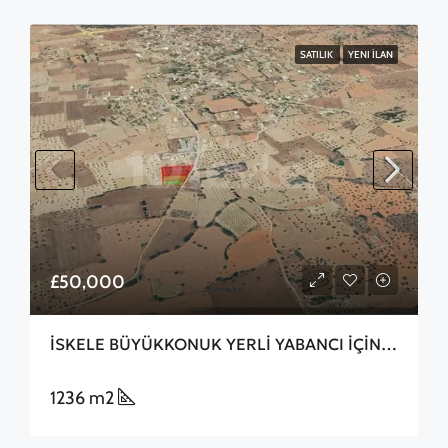
SATILIK
YENI İLAN
£50,000
İSKELE BÜYÜKKONUK YERLİ YABANCI İÇİN 1 DÖNÜM
1236 m2