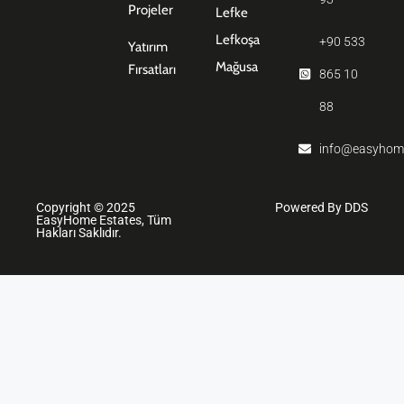
Projeler
Lefke
Lefkoşa
+90 533
Yatırım
Mağusa
Fırsatları
865 10
88
info@easyhom
Copyright © 2025
Powered By DDS
EasyHome Estates, Tüm
Hakları Saklıdır.