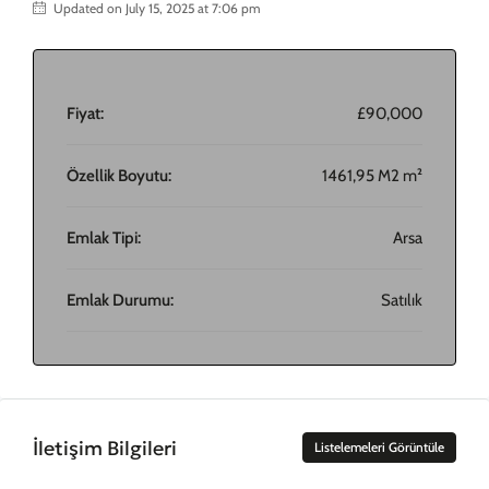
Updated on July 15, 2025 at 7:06 pm
Fiyat:
£90,000
Özellik Boyutu:
1461,95 M2 m²
Emlak Tipi:
Arsa
Emlak Durumu:
Satılık
İletişim Bilgileri
Listelemeleri Görüntüle