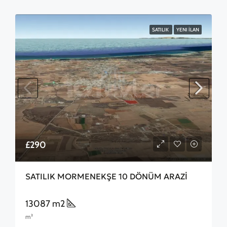
SATILIK
YENI İLAN
£290
SATILIK MORMENEKŞE 10 DÖNÜM ARAZİ
13087 m2
m²