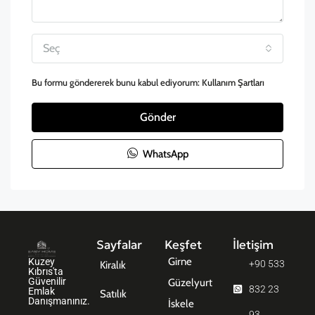
Seç
Bu formu göndererek bunu kabul ediyorum:
Kullanım Şartları
Gönder
WhatsApp
Sayfalar
Keşfet
İletişim
Girne
Kuzey
+90 533
Kiralık
Kıbrıs'ta
Güvenilir
Güzelyurt
832 23
Emlak
Satılık
Danışmanınız.
İskele
93