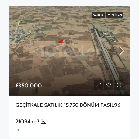
SATILIK
YENI İLAN
£350,000
GEÇİTKALE SATILIK 15.750 DÖNÜM FASIL96
21094 m2
m²