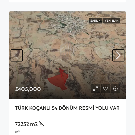
SATILIK
YENI İLAN
£405,000
TÜRK KOÇANLI 54 DÖNÜM RESMİ YOLU VAR
72252 m2
m²