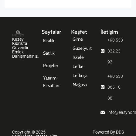
Sayfalar
Keşfet
İletişim
Girne
Kuzey
+90 533
Kiralık
Kıbrıs'ta
Güvenilir
Güzelyurt
832 23
Emlak
Satılık
Danışmanınız.
İskele
93
Projeler
Lefke
Lefkoşa
+90 533
Yatırım
Mağusa
Fırsatları
865 10
88
info@easyhom
Copyright © 2025
Powered By DDS