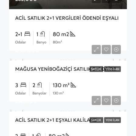
ACİL SATILIK 2+1 VERGİLERİ ÖDENDİ EŞYALI
2+1
1
80 m2
Odalar
Banyo
80m²
£120,000
MAĞUSA YENİBOĞAZİÇİ SATILIK 3+1 DAİRE
SATILIK
YENI İLAN
3
2
130 m²
Odalar
Banyolar
130 m²
£58,000
ACİL SATILIK 2+1 EŞYALI KALİLAND
SATILIK
YENI İLAN