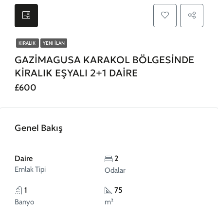
KIRALIK
YENI İLAN
GAZİMAGUSA KARAKOL BÖLGESİNDE
KİRALIK EŞYALI 2+1 DAİRE
£600
Genel Bakış
Daire
2
Emlak Tipi
Odalar
1
75
Banyo
m²