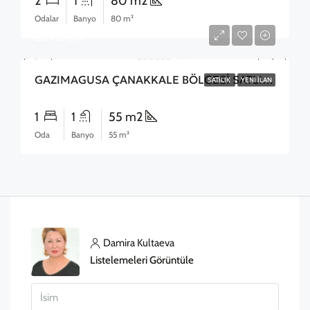
2
1
80 m2
Odalar
Banyo
80 m²
£59,000
GAZIMAGUSA ÇANAKKALE BÖLGESİ SATLIK 2+1 DAİRE
SATILIK
YENI İLAN
1
1
55 m2
Oda
Banyo
55 m²
Damira Kultaeva
Listelemeleri Görüntüle