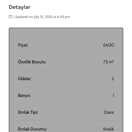
Detaylar
Updated on July 15, 2025 at 6:43 pm
Fiyat:
£600
Özellik Boyutu:
75 m²
Odalar:
2
Banyo:
1
Emlak Tipi:
Daire
Emlak Durumu:
Kiralık