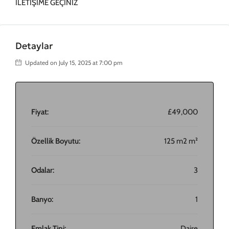
İLETİŞİME GEÇİNİZ
Detaylar
Updated on July 15, 2025 at 7:00 pm
Fiyat:
£49,000
Özellik Boyutu:
125 m2 m²
Odalar:
3
Banyo:
1
Emlak Tipi:
Daire