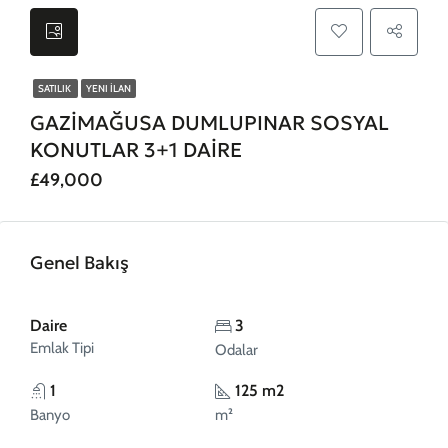
SATILIK
YENI İLAN
GAZİMAĞUSA DUMLUPINAR SOSYAL
KONUTLAR 3+1 DAİRE
£49,000
Genel Bakış
Daire
3
Emlak Tipi
Odalar
1
125 m2
Banyo
m²