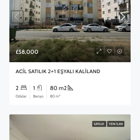
£58,000
ACİL SATILIK 2+1 EŞYALI KALİLAND
2
1
80 m2
Odalar
Banyo
80 m²
SATILIK
YENI İLAN