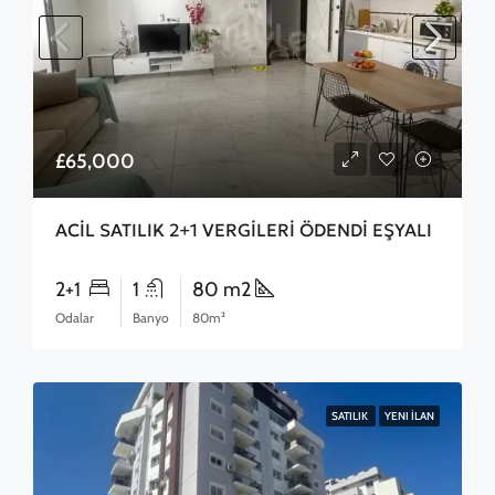
£65,000
ACİL SATILIK 2+1 VERGİLERİ ÖDENDİ EŞYALI
2+1
1
80 m2
Odalar
Banyo
80m²
SATILIK
YENI İLAN