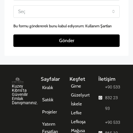
Seç
Bu formu göndererek bunu kabul ediyorum:
Kullanım Şartları
Gönder
Sayfalar
Keşfet
İletişim
Girne
Kuzey
+90 533
Kiralık
Kıbrıs'ta
Güvenilir
Güzelyurt
832 23
Emlak
Satılık
Danışmanınız.
İskele
93
Projeler
Lefke
Lefkoşa
+90 533
Yatırım
Mağusa
Fırsatları