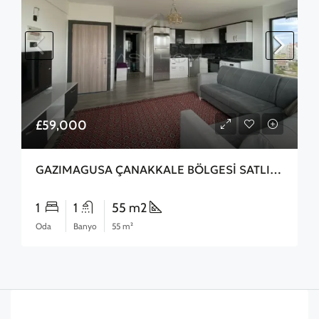
£59,000
GAZIMAGUSA ÇANAKKALE BÖLGESİ SATLIK 2+1 DAİRE
1
1
55 m2
Oda
Banyo
55 m²