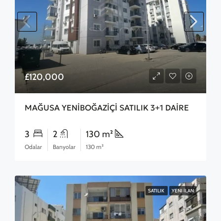
£120,000
MAĞUSA YENİBOĞAZİÇİ SATILIK 3+1 DAİRE
3
2
130 m²
Odalar
Banyolar
130 m²
SATILIK
YENI İLAN