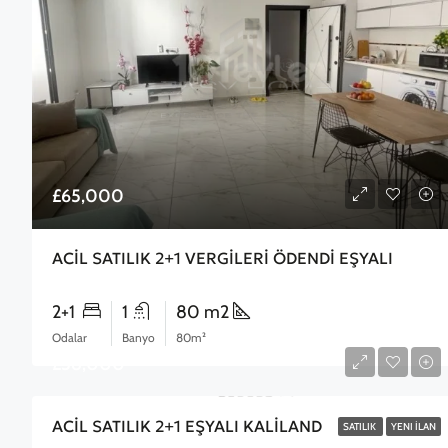
£65,000
ACİL SATILIK 2+1 VERGİLERİ ÖDENDİ EŞYALI
2+1
1
80 m2
Odalar
Banyo
80m²
£58,000
ACİL SATILIK 2+1 EŞYALI KALİLAND
SATILIK
YENI İLAN