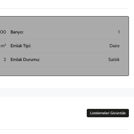
000
Banyo:
1
 m²
Emlak Tipi:
Daire
2
Emlak Durumu:
Satılık
Listelemeleri Görüntüle