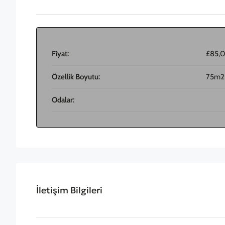
Fiyat:
£85,
Özellik Boyutu:
75m2
Odalar:
İletişim Bilgileri