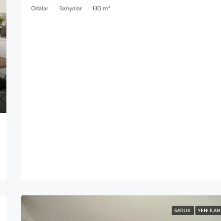
Odalar
Banyolar
130 m²
SATILIK
YENI İLAN