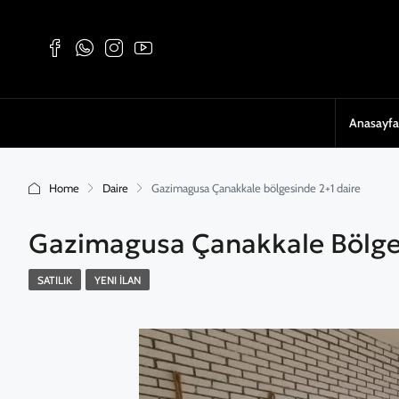
Anasayfa
Home
Daire
Gazimagusa Çanakkale bölgesinde 2+1 daire
Gazimagusa Çanakkale Bölge
SATILIK
YENI İLAN