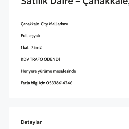
Satılık Daire – Çanakkal
Çanakkale City Mall arkası
Full eşyalı
1 kat 75m2
KDV TRAFO ÖDENDİ
Her yere yürüme mesafesinde
Fazla bilgi için 05338614246
Detaylar