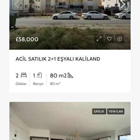
£58,000
ACİL SATILIK 2+1 EŞYALI KALİLAND
2
1
80 m2
Odalar
Banyo
80 m²
SATILIK
YENI İLAN