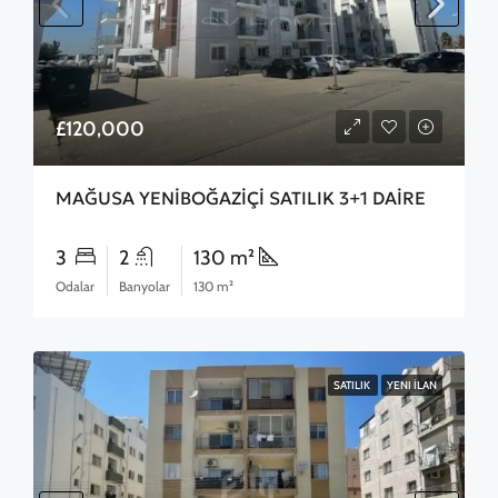
£120,000
MAĞUSA YENİBOĞAZİÇİ SATILIK 3+1 DAİRE
3
2
130 m²
Odalar
Banyolar
130 m²
SATILIK
YENI İLAN