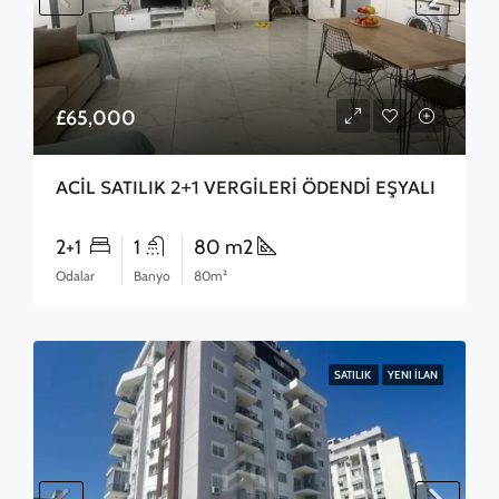
£65,000
ACİL SATILIK 2+1 VERGİLERİ ÖDENDİ EŞYALI
2+1
1
80 m2
Odalar
Banyo
80m²
SATILIK
YENI İLAN