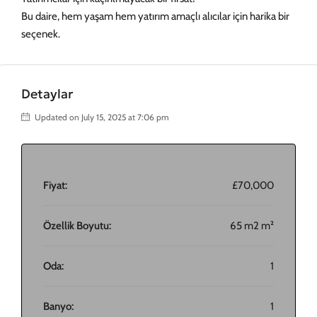
Bu daire, hem yaşam hem yatırım amaçlı alıcılar için harika bir
seçenek.
Detaylar
Updated on July 15, 2025 at 7:06 pm
Fiyat:
£70,000
Özellik Boyutu:
65 m2 m²
Oda:
1
Banyo:
1