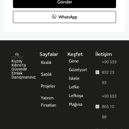
Gönder
WhatsApp
Sayfalar
Keşfet
İletişim
Girne
Kuzey
+90 533
Kiralık
Kıbrıs'ta
Güvenilir
Güzelyurt
832 23
Emlak
Satılık
Danışmanınız.
İskele
93
Projeler
Lefke
Lefkoşa
+90 533
Yatırım
Mağusa
Fırsatları
865 10
88