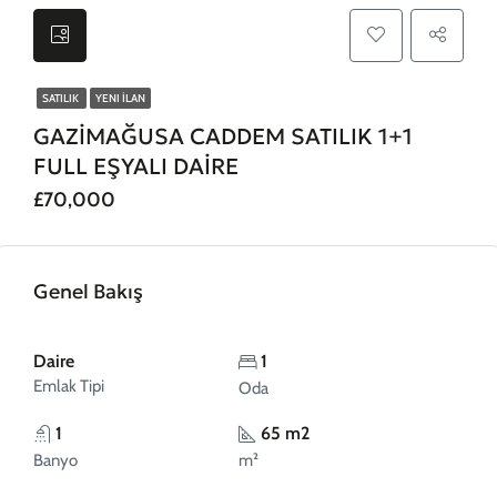
SATILIK
YENI İLAN
GAZİMAĞUSA CADDEM SATILIK 1+1
FULL EŞYALI DAİRE
£70,000
Genel Bakış
Daire
1
Emlak Tipi
Oda
1
65 m2
Banyo
m²