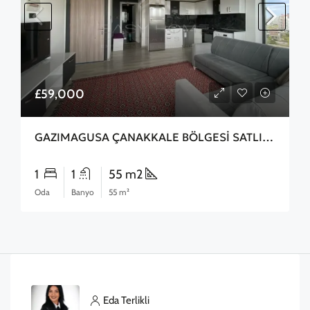
£59,000
GAZIMAGUSA ÇANAKKALE BÖLGESİ SATLIK 2+1 DAİRE
1
1
55 m2
Oda
Banyo
55 m²
Eda Terlikli